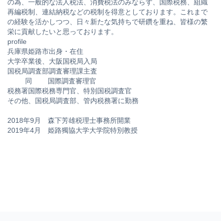
の為、一般的な法人税法、消費税法のみならず、国際税務、組織
再編税制、連結納税などの税制を得意としております。これまで
の経験を活かしつつ、日々新たな気持ちで研鑽を重ね、皆様の繁
栄に貢献したいと思っております。
profile
兵庫県姫路市出身・在住
大学卒業後、大阪国税局入局
国税局調査部調査審理課主査
同 国際調査審理官
税務署国際税務専門官、特別国税調査官
その他、国税局調査部、管内税務署に勤務
2018年9月 森下芳雄税理士事務所開業
2019年4月 姫路獨協大学大学院特別教授