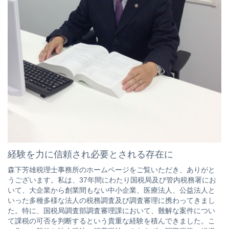
経験を力に信頼され必要とされる存在に
森下芳雄税理士事務所のホームページをご覧いただき、ありがと
うございます。私は、37年間にわたり国税局及び管内税務署にお
いて、大企業から創業間もない中小企業、医療法人、公益法人と
いった多種多様な法人の税務調査及び調査審理に携わってきまし
た。特に、国税局調査部調査審理課において、難解な案件につい
て課税の可否を判断するという貴重な経験を積んできました。こ